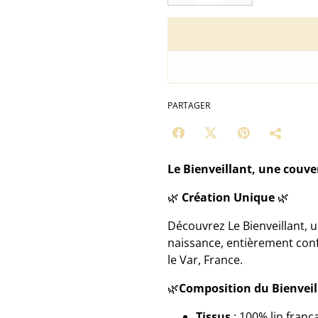
PARTAGER
Le Bienveillant, une couve
🌿
Création Unique
🌿
Découvrez Le Bienveillant, 
naissance, entièrement conf
le Var, France.
🌿
Composition du Bienveil
Tissus
: 100% lin frança