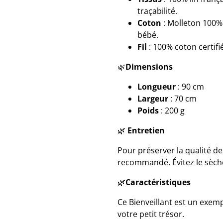
traçabilité.
Coton
: Molleton 100%
bébé.
Fil
: 100% coton certif
🌿
Dimensions
Longueur
: 90 cm
Largeur
: 70 cm
Poids
: 200 g
🌿
Entretien
Pour préserver la qualité de 
recommandé. Évitez le sèche
🌿
Caractéristiques
Ce Bienveillant est un exem
votre petit trésor.