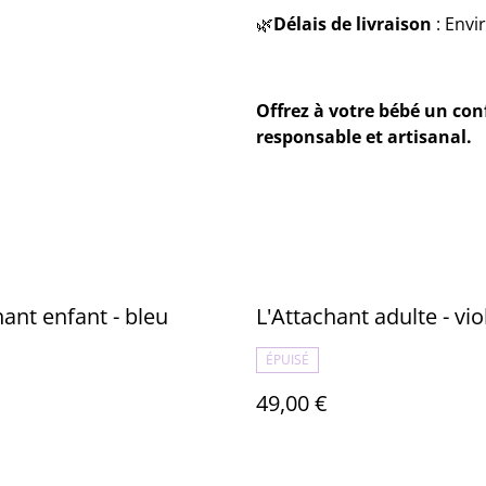
🌿
Délais de livraison
: Envi
Offrez à votre bébé un conf
responsable et artisanal.
hant enfant - bleu
L'Attachant adulte - vio
ÉPUISÉ
49,00 €